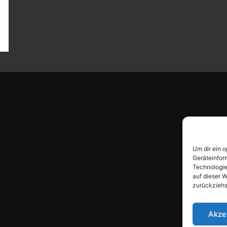
Um dir ein 
Geräteinfor
Technologie
auf dieser W
zurückziehs
Akze