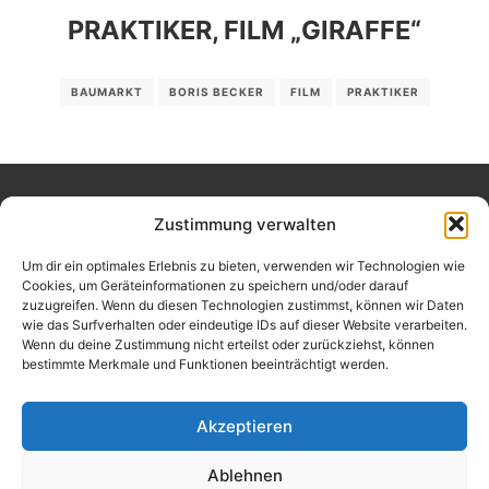
PRAKTIKER, FILM „GIRAFFE“
BAUMARKT
BORIS BECKER
FILM
PRAKTIKER
Zustimmung verwalten
Um dir ein optimales Erlebnis zu bieten, verwenden wir Technologien wie
Cookies, um Geräteinformationen zu speichern und/oder darauf
SEITEN
zuzugreifen. Wenn du diesen Technologien zustimmst, können wir Daten
wie das Surfverhalten oder eindeutige IDs auf dieser Website verarbeiten.
Wenn du deine Zustimmung nicht erteilst oder zurückziehst, können
Cookie-Richtlinie (EU)
bestimmte Merkmale und Funktionen beeinträchtigt werden.
DATENSCHUTZ
IMPRESSUM
Akzeptieren
KONTAKT
KUNDEN
Ablehnen
ÜBER MICH